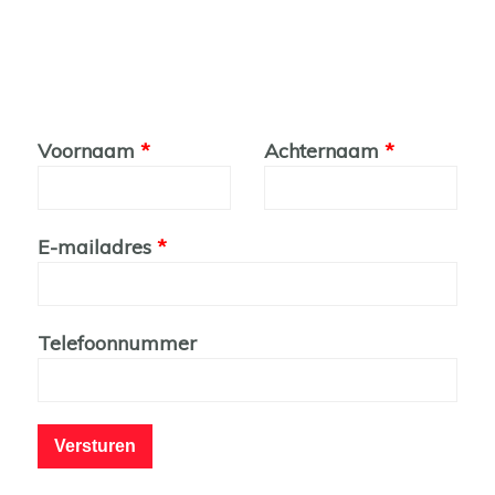
Leave
Voornaam
Achternaam
this
field
blank
E-mailadres
Telefoonnummer
Versturen