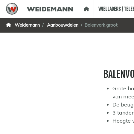
WIELLADERS / TEL
Weidemann
Aanbouwdelen
Balenvork groot
BALENV
Grote ba
van meer
De beuge
3 tande
Hoogte v