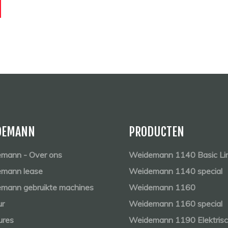
DEMANN
PRODUCTEN
mann - Over ons
Weidemann 1140 Basic Li
mann lease
Weidemann 1140 special
mann gebruikte machines
Weidemann 1160
ur
Weidemann 1160 special
ures
Weidemann 1190 Elektris