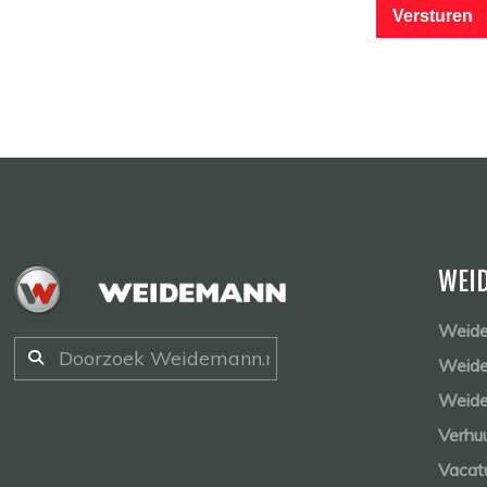
Versturen
WEI
Weide
Weide
Weide
Verhu
Vacat