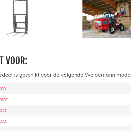
T VOOR:
deel is geschikt voor de volgende Weidemann mode
060
060T
080
080T