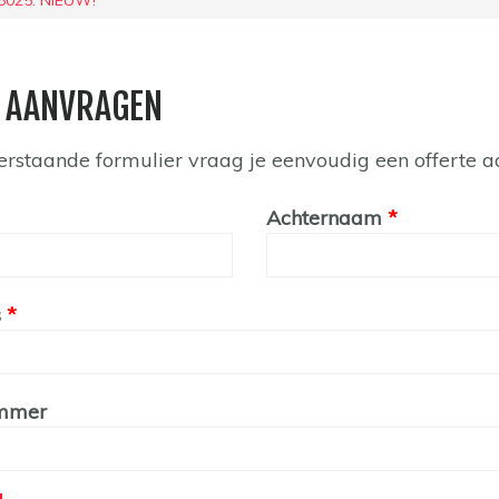
025. NIEUW!
 AANVRAGEN
erstaande formulier vraag je eenvoudig een offerte a
Achternaam
s
ummer