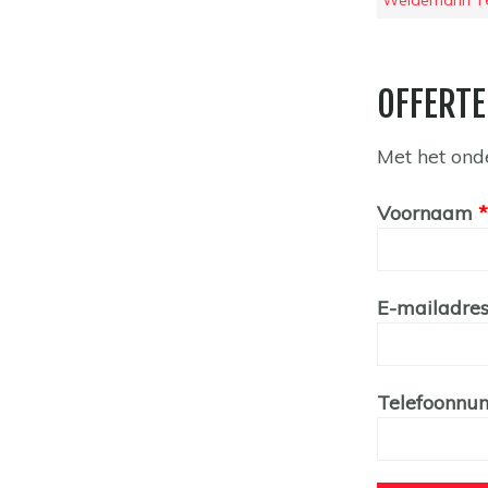
Weidemann T6
OFFERTE
Met het ond
Leave
Voornaam
this
field
blank
E-mailadre
Telefoonn