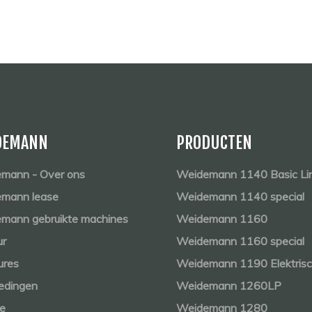
DEMANN
PRODUCTEN
mann - Over ons
Weidemann 1140 Basic Li
mann lease
Weidemann 1140 special
mann gebruikte machines
Weidemann 1160
ur
Weidemann 1160 special
ures
Weidemann 1190 Elektris
edingen
Weidemann 1260LP
ce
Weidemann 1280