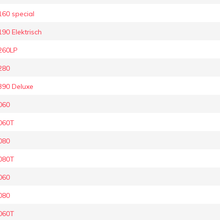
60 special
0 Elektrisch
260LP
280
90 Deluxe
060
060T
080
080T
060
080
060T