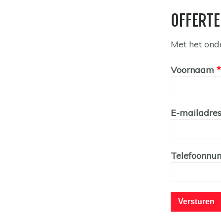
OFFERTE
Met het ond
Leave
Voornaam
this
field
blank
E-mailadre
Telefoonn
Versturen