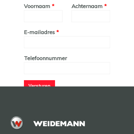
Leave
Voornaam
Achternaam
this
field
blank
E-mailadres
Telefoonnummer
Versturen