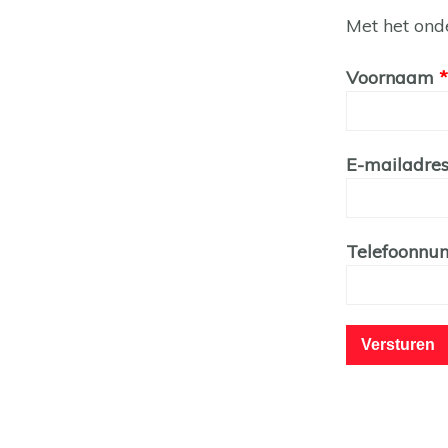
Met het ond
Leave
Voornaam
this
field
blank
E-mailadre
Telefoonn
Versturen