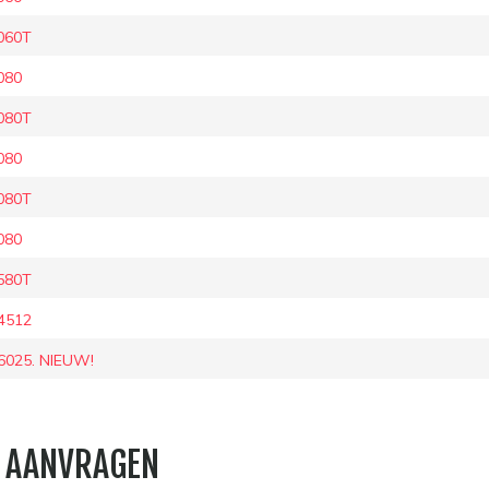
060T
080
080T
080
080T
080
580T
4512
025. NIEUW!
 AANVRAGEN