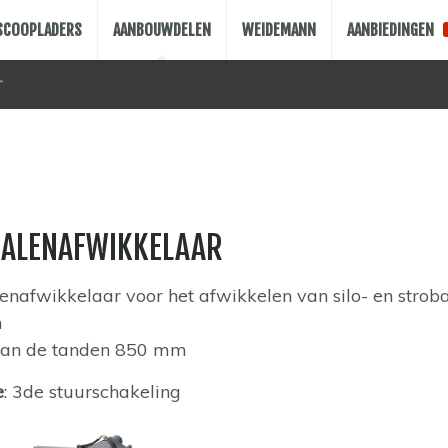
ESCOOPLADERS
AANBOUWDELEN
WEIDEMANN
AANBIEDINGEN
r
BALENAFWIKKELAAR
nafwikkelaar voor het afwikkelen van silo- en stroba
n
van de tanden 850 mm
e
: 3de stuurschakeling