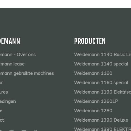
DEMANN
PRODUCTEN
mann - Over ons
Weidemann 1140 Basic Li
mann lease
Weidemann 1140 special
mann gebruikte machines
Weidemann 1160
ur
Weidemann 1160 special
ures
Weidemann 1190 Elektris
edingen
Weidemann 1260LP
ce
Weidemann 1280
ct
Weidemann 1390 Deluxe
Weidemann 1390 ELEKT