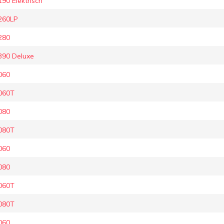
0 Elektrisch
260LP
280
90 Deluxe
060
060T
080
080T
060
080
060T
080T
060