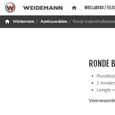
WIELLADERS / TEL
Weidemann
Aanbouwdelen
Ronde balenafwikkelaa
RONDE 
Rondbale
2 tande
Lengte 
Voorwaard