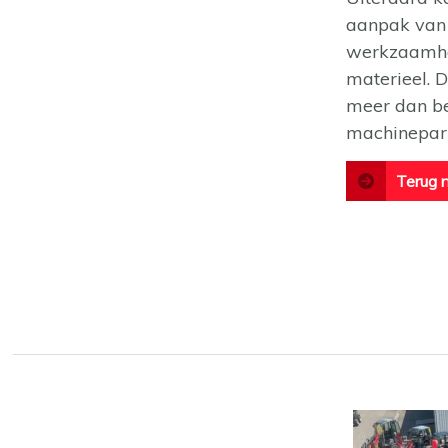
aanpak van 
werkzaamhed
materieel. 
meer dan be
machinepar
Terug 