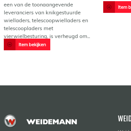
een van de toonaangevende
Item b
leveranciers van knikgestuurde
wielladers, telescoopwielladers en
telescoopladers met
vierwielbesturing, is verheugd om...
Item bekijken
WEI