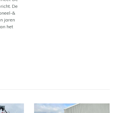
richt. De
oneel-&
n jaren
an het