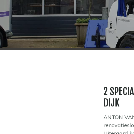
2 SPECI
DIJK
ANTON VAN D
renovatiesl
Uiteraard ka