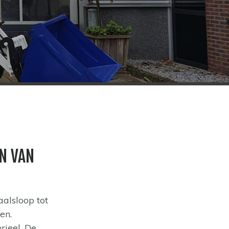
N VAN
alsloop tot
en.
rieel. De